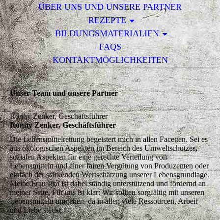
ÜBER UNS UND UNSERE PARTNER
REZEPTE
BILDUNGSMATERIALIEN
FAQS
KONTAKTMÖGLICHKEITEN
Unser Team und unsere Partner
Ronny Zenker, Geschäftsführer
Ronny Zenker, Geschäftsführer
Die Lebensmittelrettung begeistert mich in allen Facetten. Sei es
aus ökologischen Aspekten im Bereich des Umweltschutzes,
sozialen Aspekten für eine gerechte Verteilung von
Lebensmitteln und einer fairen Vergütung von Produzenten oder
einfach der stärkenden Wertschätzung unserer Lebensgrundlage.
Meine Frau Ilka ist dabei ständig unterstützend und fördernd an
meiner Seite. Für uns ist klar: Wir sollten sorgfältig mit unseren
Lebensmitteln umgehen, da in allen viele Ressourcen, Arbeit
und Liebe steckt.