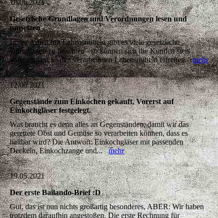
18.06.2021
Gesetzliche Grundlagen und Verordnungen lesen und
umsetzen
In der Arbeit mit Lebensmitteln gibt es viele gesetzliche
Grundlagen zu beachten - so können sich die Kunden stets
unbeschwert an den verarbeiteten Lebensmitteln erfreuen.
mehr
12.06.2021
Gegenstände zum Einkochen gekauft, Vorerst auf
Einkochgläser festgelegt.
Was braucht es denn alles an Gegenständen, damit wir das
gerettete Obst und Gemüse so verarbeiten können, dass es
haltbar wird? Die Antwort: Einkochgläser mit passenden
Deckeln, Einkochzange und...
mehr
19.05.2021
Der erste Bailando-Brief :D
Gut, das ist nun nichts großartig besonderes, ABER: Wir haben
trotzdem daraufhin angestoßen. Die erste Rechnung für