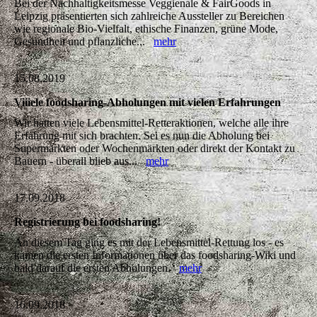
Bei der Nachhaltigkeitsmesse Veggienale & FairGoods in
Leipzig präsentierten sich zahlreiche Aussteller zu Bereichen
wie regionale Bio-Vielfalt, ethische Finanzen, grüne Mode,
Gesundheit und pflanzliche...
mehr
15.08.2019
Viiiele foodsharing-Abholungen mit vielen Erfahrungen
Wir hatten viele Lebensmittel-Retteraktionen, welche alle ihre
Erfahrung mit sich brachten. Sei es nun die Abholung bei
Supermärkten oder Wochenmärkten oder direkt der Kontakt zu
Bauern - überall blieb aus...
mehr
17.09.2018
Registrierung bei foodsharing!
An diesem Tag ging es mit der Lebensmittel-Rettung los - es
kamen die ersten Informationen über das foodsharing-Wiki und
bald darauf die ersten Abholungen.
mehr
16.09.2018