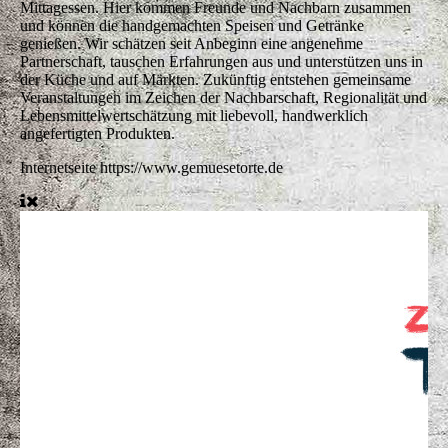
Mittagessen. Hier kommen Freunde und Nachbarn zusammen
und können die handgemachten Speisen und Getränke
genießen. Wir schätzen seit Anbeginn eine angenehme
Partnerschaft, tauschen Erfahrungen aus und unterstützen uns in
der Küche und auf Märkten. Zukünftig entstehen gemeinsame
Veranstaltungen im Zeichen der Nachbarschaft, Regionalität und
Lebensmittelwertschätzung mit liebevoll, handwerklich
angefertigten Produkten.
Internetseite
https://www.gemuesetorte.de