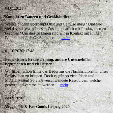
04.01.2021
Kontakt zu Bauern und Großhändlern
Wo bleibt denn überhaupt Obst und Gemüse übrig? Und wie
viel davon? Was gibt es in Zusammenarbeit mit Produzenten zu
beachten? Um dies zu klären sind wir in Kontakt mit einigen
Bauern und auch Großhändlern...
mehr
01.10.2020, 17:48
Projektstart: Brainstorming, andere Unternehmen
begutachten und viel lernen!
Wir haben schon lange das Bedürfnis die Nachhaltigkeit in unser
Berufsleben zu bringen. Doch es gibt so viele Ideen und
Möglichkeiten! So viele verschwendete Ressourcen, welche
gerettet und verarbeitet werden...
mehr
13.09.2020
Veggienale & FairGoods Leipzig 2020