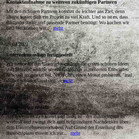
Kontaktaufnahme zu weiteren zukünftigen Partnern
Mit den richtigen Partnern kommst du leichter ans Ziel, denn
alleine kostet dich ein Projekt zu viel Kraft. Und so ist es, dass
Bailando starke und passende Partner benötigt: Wo kochen wir
ein? Wo können wir...
mehr
29.04.2021
Unternehmenslogo fertiggestellt
Wir hatten für das Unternehmenslogo die ersten schönen Ideen
und Skizzen, welche unsere Grafikerin in mehreren Entwürfen
liebevoll umgesetzt hat. Nach circa einen Monat probieren, "mal
drüber schlafen" und den...
mehr
19.02.2021
Businessplan erstellt
Auch wenn es Zeit kostet und lästig ist - der Businessplan ist
wertvoll und zwingt dich zum tiefgründigen Nachdenken über
dein Unternehmensvorhaben. Auf Grund der Erstellung des
Businessplans musste ich mir...
mehr