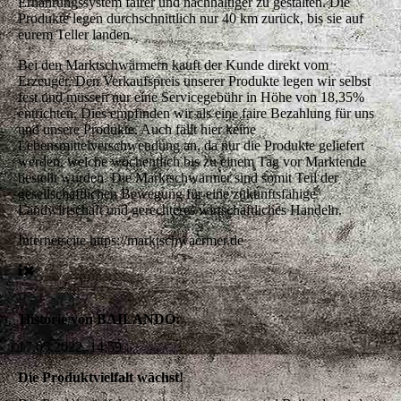
Ernährungssystem fairer und nachhaltiger zu gestalten. Die
Produkte legen durchschnittlich nur 40 km zurück, bis sie auf
eurem Teller landen.
Bei den Marktschwärmern kauft der Kunde direkt vom
Erzeuger. Den Verkaufspreis unserer Produkte legen wir selbst
fest und müssen nur eine Servicegebühr in Höhe von 18,35%
entrichten. Dies empfinden wir als eine faire Bezahlung für uns
und unsere Produkte. Auch fällt hier keine
Lebensmittelverschwendung an, da nur die Produkte geliefert
werden, welche wöchentlich bis zu einem Tag vor Marktende
bestellt wurden. Die Marktschwärmer sind somit Teil der
gesellschaftlichen Bewegung für eine zukunftsfähige
Landwirtschaft und gerechteres wirtschaftliches Handeln.
Internetseite
https://marktschwaermer.de
Historie von BAILANDO:
17.05.2022, 14:59
Die Produktvielfalt wächst!