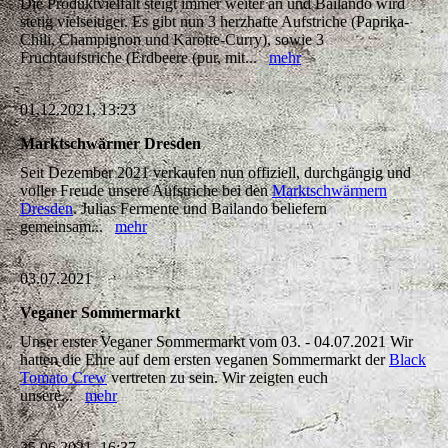
Die Produktvielfalt steigt immer weiter an und Bailando wird
stetig vielseitiger. Es gibt nun 3 herzhafte Aufstriche (Paprika-
Chili, Champignon und Karotte-Curry), sowie 3
Fruchtaufstriche (Erdbeere (pur, mit...
mehr
01.12.2021, 13:23
Marktschwärmer Dresden
Seit Dezember 2021 verkaufen nun offiziell, durchgängig und
voller Freude unsere Aufstriche bei den
Marktschwärmern
Dresden
. Julias Fermente und Bailando beliefern
gemeinsam...
mehr
03.07.2021
Veganer Sommermarkt
Unser erster Veganer Sommermarkt vom 03. - 04.07.2021 Wir
hatten die Ehre auf dem ersten veganen Sommermarkt der
Black
Tomato Crew
vertreten zu sein. Wir zeigten euch
unsere...
mehr
25.06.2021, 16:37