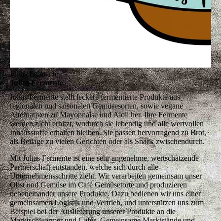
Julias Fermente
Julias Fermente
Julias Fermente stellt leckere fermentierte Produkte aus
regionalen und saisonalen Gemüsesorten, sowie vegane
Alternativen zu Mayonnaise und Aioli her. Ihre Fermente
werden nicht erhitzt, wodurch sie lebendig und alle wertvollen
Inhaltsstoffe erhalten bleiben. Sie passen hervorragend zu Brot,
als Beilage zu vielen Gerichten oder als Snack zwischendurch.
Mit Julias Fermente ist eine sehr angenehme, wertschätzende
Partnerschaft entstanden, welche sich durch alle
Unternehmensschritte zieht. Wir verarbeiten gemeinsam unser
Obst und Gemüse im Café Gemüsetorte und produzieren
nebeneinander unsere Produkte. Dazu bedienen wir uns einer
gemeinsamen Logistik und Vertrieb, und unterstützen uns zum
Beispiel bei der Auslieferung unserer Produkte an die
Marktschwärmer und Cafés. Gemeinsame Marktstände und