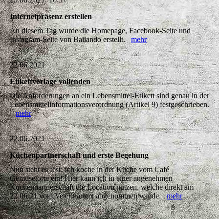
Internetpräsenz erstellen
An diesem Tag wurde die Homepage, Facebook-Seite und
Instagram-Seite von Bailando erstellt.
mehr
22.06.2021
Etikettvorlage vollenden
Die Anforderungen an ein Lebensmittel-Etikett sind genau in der
Lebensmittelinformationsverordnung (Artikel 9) festgeschrieben.
mehr
22.06.2021
Küchenpartnerschaft und erste Begehung
Nun steht es fest: Ich koche in der Küche vom Café
Gemüsetorte ein! Hier kann ich in einer angenehmen
Küchenpartnerschaft die Location nutzen. welche direkt am
22.06.21 vom Veterinäramt abgenommen wurde.
mehr