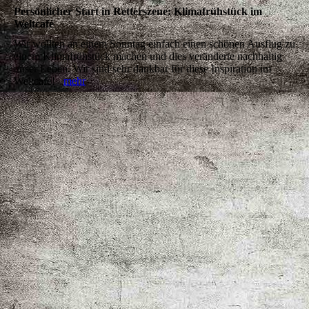
Persönlicher Start in Retterszene: Klimafrühstück im
Weltcafé
Wir wollten an einem Sonntag einfach einen schönen Ausflug zu
einem Klimafrühstück machen und dies veränderte nachhaltig
unser Leben. Wir sind sehr dankbar für diese Inspiration im
Weltcafé!
mehr