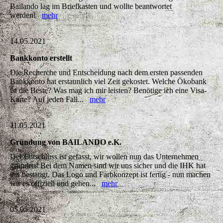
Bailando lag im Briefkasten und wollte beantwortet
werden!
mehr
14.05.2021
Bankkonto erstellt
Die Recherche und Entscheidung nach dem ersten passenden
Bankkonto hat erstaunlich viel Zeit gekostet. Welche Ökobank
ist die Beste? Was mag ich mir leisten? Benötige ich eine Visa-
Karte? Auf jeden Fall...
mehr
11.05.2021
Gründung von BAILANDO e.K.
Der Entschluss ist gefasst, wir wollen nun das Unternehmen
gründen! Bei dem Namen sind wir uns sicher und die IHK hat
ihn bestätigt. Das Logo und Farbkonzept ist fertig - nun machen
wir es offiziell und gehen...
mehr
05.05.2021