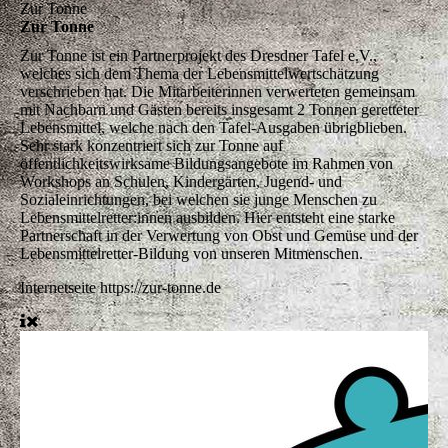
Zur Tonne
Zur Tonne
Zur Tonne ist ein Partnerprojekt des Dresdner Tafel e.V.,
welches sich dem Thema der Lebensmittelwertschätzung
verschrieben hat. Die Mitarbeiterinnen verwerteten gemeinsam
mit Nachbarn und Gästen bereits insgesamt 2 Tonnen geretteter
Lebensmittel, welche nach den Tafel-Ausgaben übrigblieben.
Sehr stark konzentriert sich zur Tonne auf
öffentlichkeitswirksame Bildungsangebote im Rahmen von
Workshops an Schulen, Kindergärten, Jugend- und
Sozialeinrichtungen, bei welchen sie junge Menschen zu
Lebensmittelretter:innen ausbilden. Hier entsteht eine starke
Partnerschaft in der Verwertung von Obst und Gemüse und der
Lebensmittelretter-Bildung von unseren Mitmenschen.
Internetseite
https://zur-tonne.de