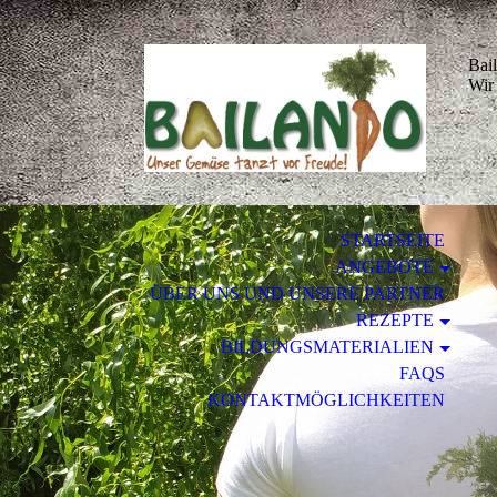
Bai
Wir
STARTSEITE
ANGEBOTE
ÜBER UNS UND UNSERE PARTNER
REZEPTE
BILDUNGSMATERIALIEN
FAQS
KONTAKTMÖGLICHKEITEN